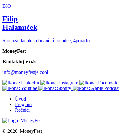
BIO
Filip
Halamíček
Spoluzakladatel a finanční poradce, 4poradci
MoneyFest
Kontaktujte nás
info@moneyfestje.cool
Úvod
Program
Řečníci
© 2026, MoneyFest