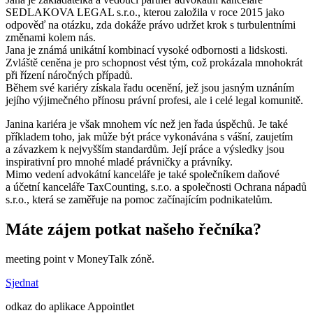
SEDLAKOVA LEGAL s.r.o., kterou založila v roce 2015 jako
odpověď na otázku, zda dokáže právo udržet krok s turbulentními
změnami kolem nás.
Jana je známá unikátní kombinací vysoké odbornosti a lidskosti.
Zvláště ceněna je pro schopnost vést tým, což prokázala mnohokrát
při řízení náročných případů.
Během své kariéry získala řadu ocenění, jež jsou jasným uznáním
jejího výjimečného přínosu právní profesi, ale i celé legal komunitě.
Janina kariéra je však mnohem víc než jen řada úspěchů. Je také
příkladem toho, jak může být práce vykonávána s vášní, zaujetím
a závazkem k nejvyšším standardům. Její práce a výsledky jsou
inspirativní pro mnohé mladé právničky a právníky.
Mimo vedení advokátní kanceláře je také společníkem daňové
a účetní kanceláře TaxCounting, s.r.o. a společnosti Ochrana nápadů
s.r.o., která se zaměřuje na pomoc začínajícím podnikatelům.
Máte zájem potkat našeho řečníka?
meeting point v MoneyTalk zóně.
Sjednat
odkaz do aplikace Appointlet