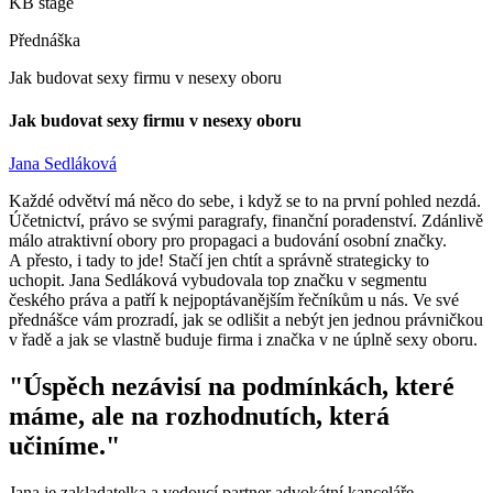
KB stage
Přednáška
Jak budovat sexy firmu v nesexy oboru
Jak budovat sexy firmu v nesexy oboru
Jana Sedláková
Každé odvětví má něco do sebe, i když se to na první pohled nezdá.
Účetnictví, právo se svými paragrafy, finanční poradenství. Zdánlivě
málo atraktivní obory pro propagaci a budování osobní značky.
A přesto, i tady to jde! Stačí jen chtít a správně strategicky to
uchopit. Jana Sedláková vybudovala top značku v segmentu
českého práva a patří k nejpoptávanějším řečníkům u nás. Ve své
přednášce vám prozradí, jak se odlišit a nebýt jen jednou právničkou
v řadě a jak se vlastně buduje firma i značka v ne úplně sexy oboru.
"
Úspěch nezávisí na podmínkách, které
máme, ale na rozhodnutích, která
učiníme.
"
Jana je zakladatelka a vedoucí partner advokátní kanceláře