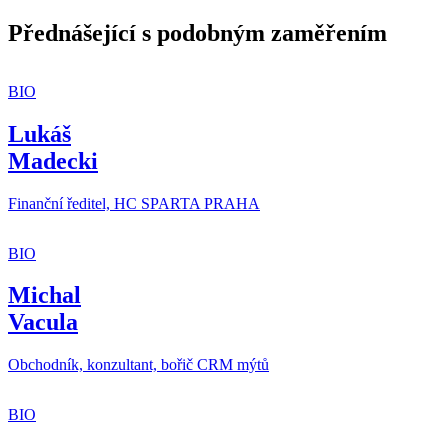
Přednášející s podobným zaměřením
BIO
Lukáš
Madecki
Finanční ředitel, HC SPARTA PRAHA
BIO
Michal
Vacula
Obchodník, konzultant, bořič CRM mýtů
BIO