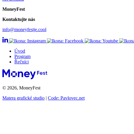
MoneyFest
Kontaktujte nás
info@moneyfestje.cool
Úvod
Program
Řečníci
© 2026, MoneyFest
Matera grafické studio
|
Code: Pavlovec.net