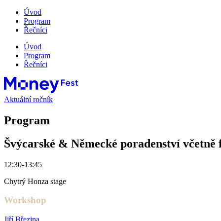
Úvod
Program
Řečníci
Úvod
Program
Řečníci
Aktuální ročník
Program
Švýcarské & Německé poradenství včetně 
12:30-13:45
Chytrý Honza stage
Workshop
Jiří Březina